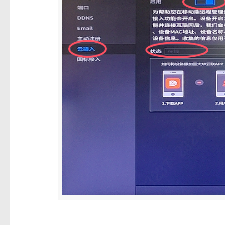
标签：
NVR
大华
大华云联
录像
录像机
网线
网络
上一篇
中维世纪车辆出入口控制装置联动场景解决方案
您可能还喜欢...
0
安装调试丨轻松搞定大华雷视安装与