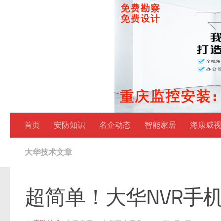
跳至内容
首页
安防知识
名企动态
智能家居
海康威
大华技术文章
超简单！大华NVR手