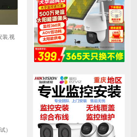
装,视
调试）