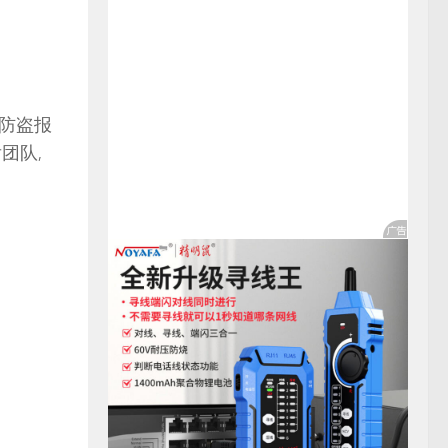
防防盗报
团队,