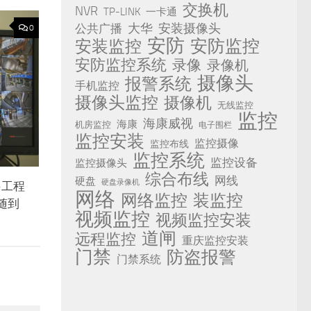
交换机
NVR
TP-LINK
一卡通
安装摄像头
公共广播
大华
0
安防
安防监控
安装监控
安防监控系统
录像
录像机
摄像头
报警系统
手机监控
摄像头监控
摄像机
无线监控
监控
海康威视
海康
机房监控
电子围栏
监控安装
监控摄像
监控布线
监控系统
监控设备
监控摄像头
综合布线
网线
硬盘
硬盘录像机
-工程
网络
网络监控
装监控
随到
视频监控
视频监控安装
道闸
远程监控
重庆监控安装
门禁
防盗报警
门禁系统