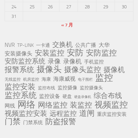
24
25
26
27
28
29
30
31
« 7 月
交换机
NVR
公共广播
大华
TP-LINK
一卡通
安防
安防监控
安装监控
安装摄像头
安防监控系统
录像
录像机
手机监控
摄像头
报警系统
摄像头监控
摄像机
监控
海康威视
海康
无线监控
机房监控
电子围栏
监控安装
监控摄像
监控摄像头
监控布线
监控系统
综合布线
监控设备
硬盘
硬盘录像机
网络
视频监控
网络监控
装监控
网线
道闸
视频监控安装
远程监控
重庆监控安装
门禁
防盗报警
门禁系统