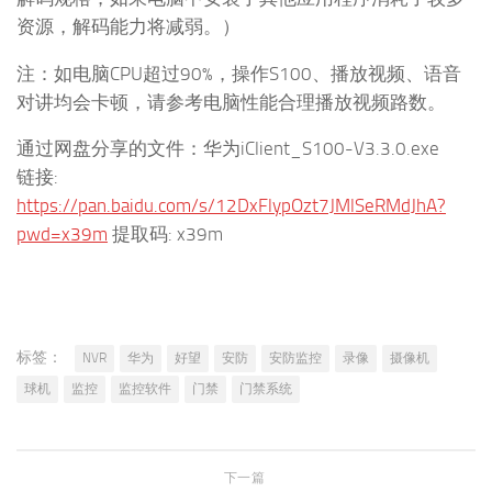
资源，解码能力将减弱。）
注：如电脑CPU超过90%，操作S100、播放视频、语音
对讲均会卡顿，请参考电脑性能合理播放视频路数。
通过网盘分享的文件：华为iClient_S100-V3.3.0.exe
链接:
https://pan.baidu.com/s/12DxFlypOzt7JMlSeRMdJhA?
pwd=x39m
提取码: x39m
标签：
NVR
华为
好望
安防
安防监控
录像
摄像机
球机
监控
监控软件
门禁
门禁系统
下一篇