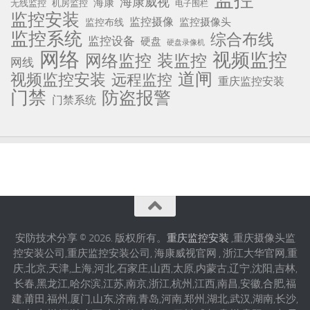
海康威视
海康
无线监控
机房监控
电子围栏
监控安装
监控摄像
监控摄像头
监控布线
监控系统
综合布线
监控设备
硬盘
硬盘录像机
网络
视频监控
网络监控
装监控
网线
道闸
视频监控安装
远程监控
重庆监控安装
门禁
防盗报警
门禁系统
安防技术分享 © 2026. 版权所有。
重庆监控安装
,重庆摄像头监
控安装公司,重庆监控安装公司, 海康威视官网 , 浙江大华官网,重
庆,北京,天津,上海,河北,石家庄,山西,太原,内蒙古,辽宁,沈阳,吉林,
长春,黑龙江,哈尔滨,江苏,南京,浙江,杭州,江西,南昌,安徽,合肥,福
建,莆田,福州,厦门,山东,济南,青岛,河南,郑州,湖北,武汉,湖南,长沙,