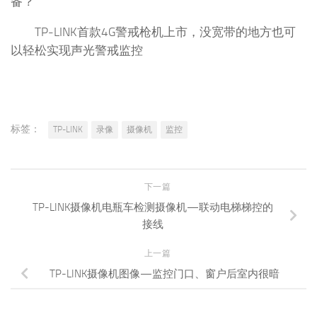
备？
TP-LINK首款4G警戒枪机上市，没宽带的地方也可
以轻松实现声光警戒监控
标签：
TP-LINK
录像
摄像机
监控
下一篇
TP-LINK摄像机电瓶车检测摄像机—联动电梯梯控的
接线
上一篇
TP-LINK摄像机图像—监控门口、窗户后室内很暗