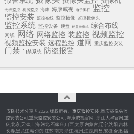
报警系统
摄像头监控
摄像机
监控
海康威视
海康
无线监控
机房监控
电子围栏
监控安装
监控摄像
监控摄像头
监控布线
监控系统
综合布线
监控设备
硬盘
硬盘录像机
网络
视频监控
网络监控
装监控
网线
道闸
视频监控安装
远程监控
重庆监控安装
门禁
防盗报警
门禁系统
安防技术分享 © 2026. 版权所有。
重庆监控安装
,重庆摄像头监
控安装公司,重庆监控安装公司, 海康威视官网 , 浙江大华官网,重
庆,北京,天津,上海,河北,石家庄,山西,太原,内蒙古,辽宁,沈阳,吉林,
长春,黑龙江,哈尔滨,江苏,南京,浙江,杭州,江西,南昌,安徽,合肥,福