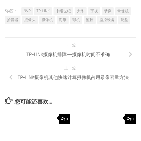
标签：
NVR
TP-LINK
中维世纪
大华
宇视
录像
录像机
拾音器
摄像头
摄像机
海康
球机
监控
监控设备
硬盘
下一篇
TP-LINK摄像机排障—摄像机时间不准确
上一篇
TP-LINK摄像机其他快速计算摄像机占用录像容量方法
您可能还喜欢...
0
0