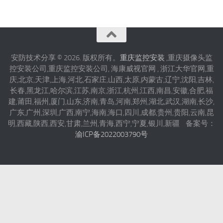
安防技术分享 © 2026. 版权所有。
重庆监控安装
,重庆摄像头监
控安装公司,重庆监控安装公司, 海康威视官网 , 浙江大华官网,重
庆,北京,天津,上海,河北,石家庄,山西,太原,内蒙古,辽宁,沈阳,吉林,
长春,黑龙江,哈尔滨,江苏,南京,浙江,杭州,江西,南昌,安徽,合肥,福
建,莆田,福州,厦门,山东,济南,青岛,河南,郑州,湖北,武汉,湖南,长沙,
广东,广州,深圳,广西,南宁,海南,海口,四川,成都,贵州,贵阳,云南,昆
明,西藏,陕西,西安,甘肃,兰州,青海,西宁,宁夏,银川,新疆 备案号：
渝ICP备2022003790号