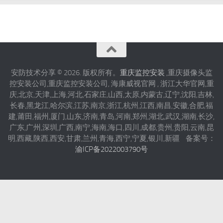
安防技术分享 © 2026. 版权所有。
重庆监控安装
,重庆摄像头监
控安装公司,重庆监控安装公司, 海康威视官网 , 浙江大华官网,重
庆,北京,天津,上海,河北,石家庄,山西,太原,内蒙古,辽宁,沈阳,吉林,
长春,黑龙江,哈尔滨,江苏,南京,浙江,杭州,江西,南昌,安徽,合肥,福
建,莆田,福州,厦门,山东,济南,青岛,河南,郑州,湖北,武汉,湖南,长沙,
广东,广州,深圳,广西,南宁,海南,海口,四川,成都,贵州,贵阳,云南,昆
明,西藏,陕西,西安,甘肃,兰州,青海,西宁,宁夏,银川,新疆 备案号：
渝ICP备2022003790号