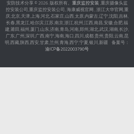
安防技术分享 © 2026. 版权所有。
重庆监控安装
,重庆摄像头监
控安装公司,重庆监控安装公司, 海康威视官网 , 浙江大华官网,重
庆,北京,天津,上海,河北,石家庄,山西,太原,内蒙古,辽宁,沈阳,吉林,
长春,黑龙江,哈尔滨,江苏,南京,浙江,杭州,江西,南昌,安徽,合肥,福
建,莆田,福州,厦门,山东,济南,青岛,河南,郑州,湖北,武汉,湖南,长沙,
广东,广州,深圳,广西,南宁,海南,海口,四川,成都,贵州,贵阳,云南,昆
明,西藏,陕西,西安,甘肃,兰州,青海,西宁,宁夏,银川,新疆 备案号：
渝ICP备2022003790号