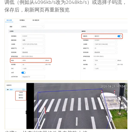
调低（例如从4096kb/s改为2048kb/s）或选择子码流，
保存后，刷新网页再重新预览