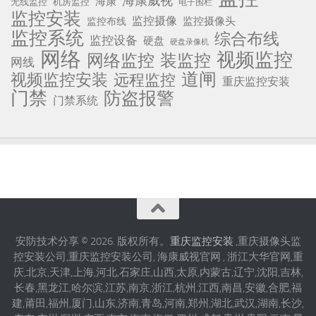
海康威视
海康
无线监控
机房监控
电子围栏
监控安装
监控摄像
监控摄像头
监控布线
监控系统
综合布线
监控设备
硬盘
硬盘录像机
网络
视频监控
网络监控
装监控
网线
道闸
视频监控安装
远程监控
重庆监控安装
门禁
防盗报警
门禁系统
安防技术分享 © 2026. 版权所有。
重庆监控安装
,重庆摄像头监
控安装公司,重庆监控安装公司, 海康威视官网 , 浙江大华官网,重
庆,北京,天津,上海,河北,石家庄,山西,太原,内蒙古,辽宁,沈阳,吉林,
长春,黑龙江,哈尔滨,江苏,南京,浙江,杭州,江西,南昌,安徽,合肥,福
建,莆田,福州,厦门,山东,济南,青岛,河南,郑州,湖北,武汉,湖南,长沙,