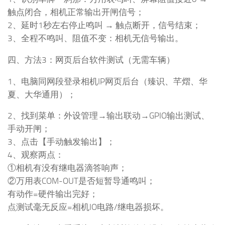
触点闭合，相机正常输出开闸信号；
2、延时1秒左右停止鸣叫 → 触点断开，信号结束；
3、全程不鸣叫、阻值不变：相机无信号输出。
四、方法3：网页后台软件测试（无需车辆）
1、电脑同网段登录相机IP网页后台（臻识、芊熠、华
夏、大华通用）；
2、找到菜单：外设管理→输出联动→GPIO输出测试、
手动开闸；
3、点击【手动触发输出】；
4、观察两点：
①相机有没有继电器滴答响声；
②万用表COM-OUT是否短暂导通鸣叫；
有动作=硬件输出完好；
点测试毫无反应=相机IO电路/继电器损坏。