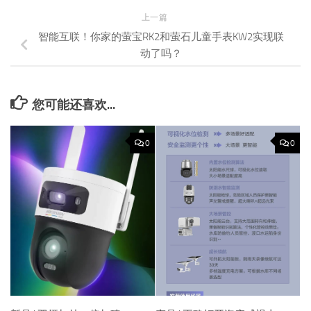
上一篇
智能互联！你家的萤宝RK2和萤石儿童手表KW2实现联
动了吗？
您可能还喜欢...
0
0