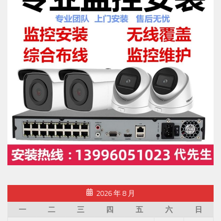
2026 年 8 月
一
二
三
四
五
六
日