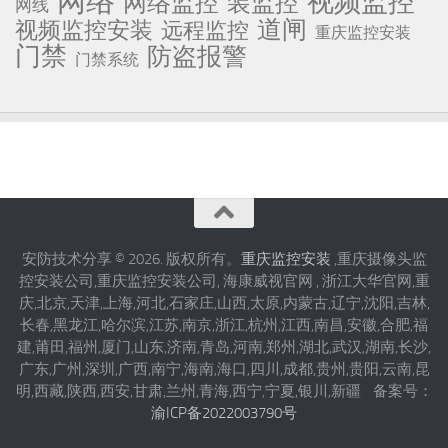
网络
视频监控
网络监控
装监控
网线
道闸
视频监控安装
远程监控
重庆监控安装
门禁
防盗报警
门禁系统
安防技术分享 © 2026. 版权所有。
重庆监控安装
,重庆摄像头监
控安装公司,重庆监控安装公司, 海康威视官网 , 浙江大华官网,重
庆,北京,天津,上海,河北,石家庄,山西,太原,内蒙古,辽宁,沈阳,吉林,
长春,黑龙江,哈尔滨,江苏,南京,浙江,杭州,江西,南昌,安徽,合肥,福
建,莆田,福州,厦门,山东,济南,青岛,河南,郑州,湖北,武汉,湖南,长沙,
广东,广州,深圳,广西,南宁,海南,海口,四川,成都,贵州,贵阳,云南,昆
明,西藏,陕西,西安,甘肃,兰州,青海,西宁,宁夏,银川,新疆 备案号：
渝ICP备2022003790号