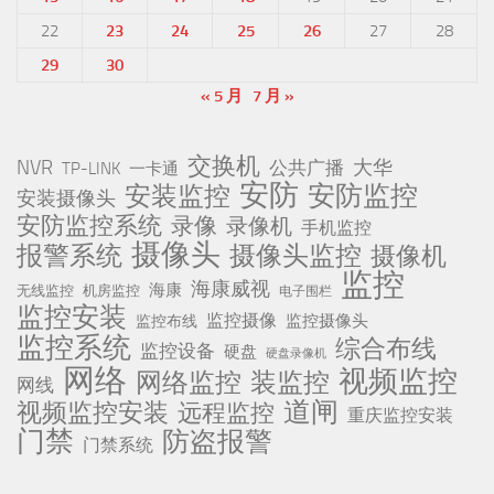
22
23
24
25
26
27
28
29
30
« 5 月
7 月 »
交换机
NVR
公共广播
大华
TP-LINK
一卡通
安防
安防监控
安装监控
安装摄像头
安防监控系统
录像
录像机
手机监控
摄像头
报警系统
摄像头监控
摄像机
监控
海康威视
海康
无线监控
机房监控
电子围栏
监控安装
监控摄像
监控摄像头
监控布线
监控系统
综合布线
监控设备
硬盘
硬盘录像机
网络
视频监控
网络监控
装监控
网线
道闸
视频监控安装
远程监控
重庆监控安装
门禁
防盗报警
门禁系统