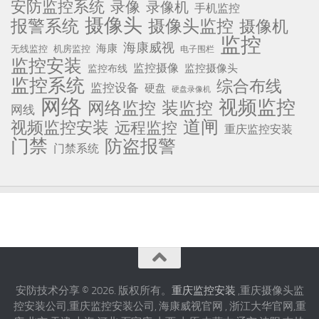
安防监控系统
录像
录像机
手机监控
摄像头
报警系统
摄像头监控
摄像机
监控
海康威视
海康
无线监控
机房监控
电子围栏
监控安装
监控摄像
监控摄像头
监控布线
监控系统
综合布线
监控设备
硬盘
硬盘录像机
网络
视频监控
网络监控
装监控
网线
道闸
视频监控安装
远程监控
重庆监控安装
门禁
防盗报警
门禁系统
安防技术分享 © 2026. 版权所有。
重庆监控安装
,重庆摄像头监
控安装公司,重庆监控安装公司, 海康威视官网 , 浙江大华官网,重