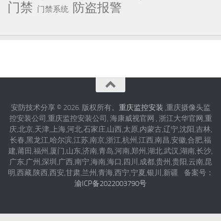
门禁
防盗报警
门禁系统
安防技术分享 © 2026. 版权所有。
重庆监控安装
,重庆摄像头监
控安装公司,重庆监控安装公司, 海康威视官网 , 浙江大华官网,重
庆,北京,天津,上海,河北,石家庄,山西,太原,内蒙古,辽宁,沈阳,吉林,
长春,黑龙江,哈尔滨,江苏,南京,浙江,杭州,江西,南昌,安徽,合肥,福
建,莆田,福州,厦门,山东,济南,青岛,河南,郑州,湖北,武汉,湖南,长沙,
广东,广州,深圳,广西,南宁,海南,海口,四川,成都,贵州,贵阳,云南,昆
明,西藏,陕西,西安,甘肃,兰州,青海,西宁,宁夏,银川,新疆 备案号：
渝ICP备2022003790号