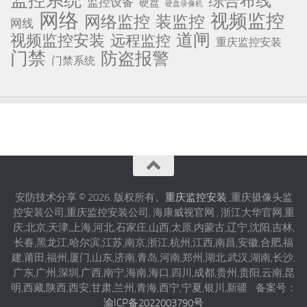
监控系统
综合布线
监控设备
硬盘
硬盘录像机
网络
视频监控
网络监控
装监控
网线
道闸
视频监控安装
远程监控
重庆监控安装
门禁
防盗报警
门禁系统
安防技术分享 © 2026. 版权所有。
重庆监控安装
,重庆摄像头监
控安装公司,重庆监控安装公司, 海康威视官网 , 浙江大华官网,重
庆,北京,天津,上海,河北,石家庄,山西,太原,内蒙古,辽宁,沈阳,吉林,
长春,黑龙江,哈尔滨,江苏,南京,浙江,杭州,江西,南昌,安徽,合肥,福
建,莆田,福州,厦门,山东,济南,青岛,河南,郑州,湖北,武汉,湖南,长沙,
广东,广州,深圳,广西,南宁,海南,海口,四川,成都,贵州,贵阳,云南,昆
明,西藏,陕西,西安,甘肃,兰州,青海,西宁,宁夏,银川,新疆 备案号：
渝ICP备2022003790号