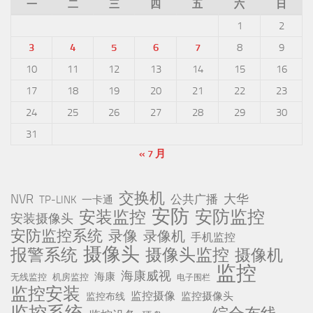
一
二
三
四
五
六
日
1
2
3
4
5
6
7
8
9
10
11
12
13
14
15
16
17
18
19
20
21
22
23
24
25
26
27
28
29
30
31
« 7 月
交换机
NVR
公共广播
大华
TP-LINK
一卡通
安防
安防监控
安装监控
安装摄像头
安防监控系统
录像
录像机
手机监控
摄像头
报警系统
摄像头监控
摄像机
监控
海康威视
海康
无线监控
机房监控
电子围栏
监控安装
监控摄像
监控摄像头
监控布线