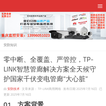
跳至内容
安防知识
零中断、全覆盖、严管控，TP-
LINK智慧管廊解决方案全天候守
护国家千伏变电管廊“大心脏”
由
安防技术
·
文章来源：
TP-LINK商用网络
· 发布日期
2025年7月16日
· 已
更新
2025年7月16日
01、方案背景