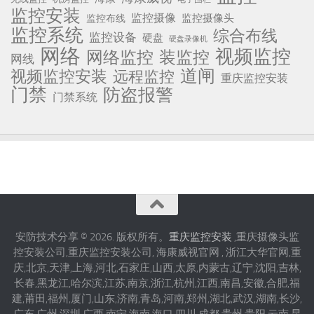
监控安装
监控摄像
监控摄像头
监控布线
监控系统
综合布线
监控设备
硬盘
硬盘录像机
网络
视频监控
网络监控
装监控
网线
道闸
视频监控安装
远程监控
重庆监控安装
门禁
防盗报警
门禁系统
安防技术分享 © 2026. 版权所有。
重庆监控安装
,重庆摄像头监
控安装公司,重庆监控安装公司, 海康威视官网 , 浙江大华官网,重
庆,北京,天津,上海,河北,石家庄,山西,太原,内蒙古,辽宁,沈阳,吉林,
长春,黑龙江,哈尔滨,江苏,南京,浙江,杭州,江西,南昌,安徽,合肥,福
建,莆田,福州,厦门,山东,济南,青岛,河南,郑州,湖北,武汉,湖南,长沙,
广东,广州,深圳,广西,南宁,海南,海口,四川,成都,贵州,贵阳,云南,昆