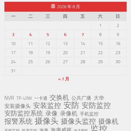
2026 年 8 月
一
二
三
四
五
六
日
1
2
3
4
5
6
7
8
9
10
11
12
13
14
15
16
17
18
19
20
21
22
23
24
25
26
27
28
29
30
31
« 7 月
交换机
NVR
公共广播
大华
TP-LINK
一卡通
安防
安防监控
安装监控
安装摄像头
安防监控系统
录像
录像机
手机监控
摄像头
报警系统
摄像头监控
摄像机
监控
海康威视
海康
无线监控
机房监控
电子围栏