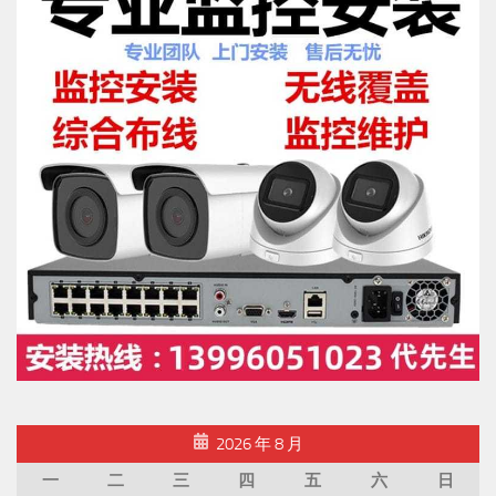
2026 年 8 月
一
二
三
四
五
六
日