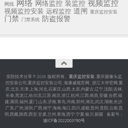
网络
视频监控
网络监控
装监控
网线
道闸
视频监控安装
远程监控
重庆监控安装
门禁
防盗报警
门禁系统
安防技术分享 © 2026. 版权所有。
重庆监控安装
,重庆摄像头监
控安装公司,重庆监控安装公司, 海康威视官网 , 浙江大华官网,重
庆,北京,天津,上海,河北,石家庄,山西,太原,内蒙古,辽宁,沈阳,吉林,
长春,黑龙江,哈尔滨,江苏,南京,浙江,杭州,江西,南昌,安徽,合肥,福
建,莆田,福州,厦门,山东,济南,青岛,河南,郑州,湖北,武汉,湖南,长沙,
广东,广州,深圳,广西,南宁,海南,海口,四川,成都,贵州,贵阳,云南,昆
明,西藏,陕西,西安,甘肃,兰州,青海,西宁,宁夏,银川,新疆 备案号：
渝ICP备2022003790号