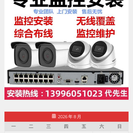
2026 年 8 月
一
二
三
四
五
六
日