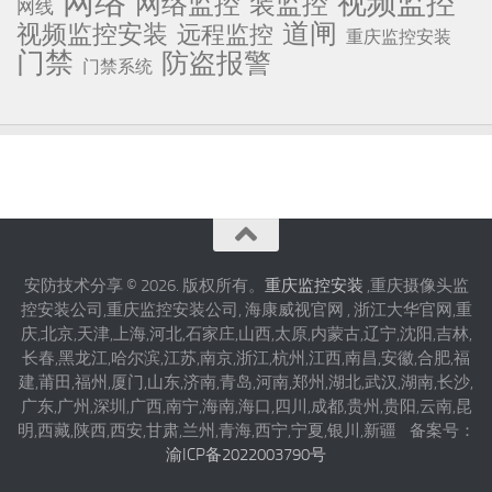
网络
视频监控
网络监控
装监控
网线
道闸
视频监控安装
远程监控
重庆监控安装
门禁
防盗报警
门禁系统
安防技术分享 © 2026. 版权所有。
重庆监控安装
,重庆摄像头监
控安装公司,重庆监控安装公司, 海康威视官网 , 浙江大华官网,重
庆,北京,天津,上海,河北,石家庄,山西,太原,内蒙古,辽宁,沈阳,吉林,
长春,黑龙江,哈尔滨,江苏,南京,浙江,杭州,江西,南昌,安徽,合肥,福
建,莆田,福州,厦门,山东,济南,青岛,河南,郑州,湖北,武汉,湖南,长沙,
广东,广州,深圳,广西,南宁,海南,海口,四川,成都,贵州,贵阳,云南,昆
明,西藏,陕西,西安,甘肃,兰州,青海,西宁,宁夏,银川,新疆 备案号：
渝ICP备2022003790号