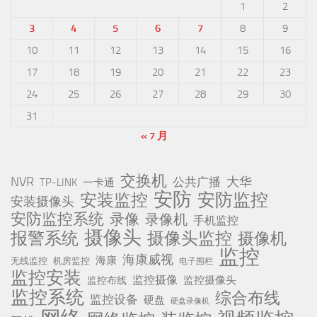
1
2
3
4
5
6
7
8
9
10
11
12
13
14
15
16
17
18
19
20
21
22
23
24
25
26
27
28
29
30
31
« 7 月
交换机
NVR
公共广播
大华
TP-LINK
一卡通
安防
安防监控
安装监控
安装摄像头
安防监控系统
录像
录像机
手机监控
摄像头
报警系统
摄像头监控
摄像机
监控
海康威视
海康
无线监控
机房监控
电子围栏
监控安装
监控摄像
监控摄像头
监控布线
监控系统
综合布线
监控设备
硬盘
硬盘录像机