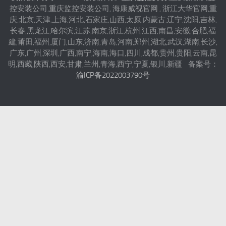
控安装公司,重庆监控安装公司, 海康威视官网 , 浙江大华官网,重
庆,北京,天津,上海,河北,石家庄,山西,太原,内蒙古,辽宁,沈阳,吉林,
长春,黑龙江,哈尔滨,江苏,南京,浙江,杭州,江西,南昌,安徽,合肥,福
建,莆田,福州,厦门,山东,济南,青岛,河南,郑州,湖北,武汉,湖南,长沙,
广东,广州,深圳,广西,南宁,海南,海口,四川,成都,贵州,贵阳,云南,昆
明,西藏,陕西,西安,甘肃,兰州,青海,西宁,宁夏,银川,新疆 备案号：
渝ICP备2022003790号