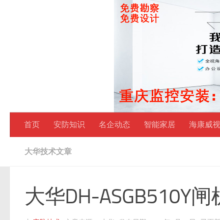
跳至内容
首页
安防知识
名企动态
智能家居
海康威
大华技术文章
大华DH-ASGB510