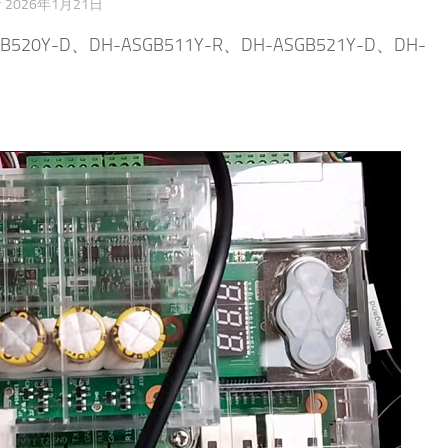
新
2026年1月21日
20Y-D、DH-ASGB511Y-R、DH-ASGB521Y-D、DH-