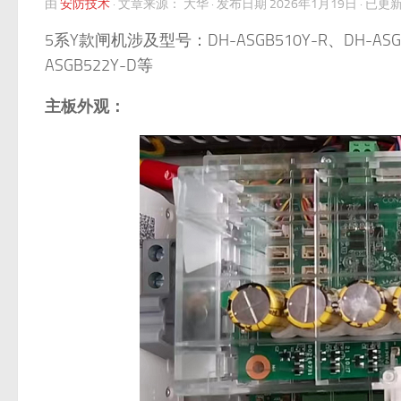
由
安防技术
·
文章来源：
大华
· 发布日期
2026年1月19日
· 已更
5系Y款闸机涉及型号：DH-ASGB510Y-R、DH-ASGB5
ASGB522Y-D等
主板外观：