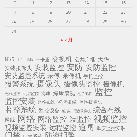
摄像头
报警系统
摄像头监控
摄像机
监控
海康威视
海康
无线监控
机房监控
电子围栏
监控安装
监控摄像
监控摄像头
监控布线
监控系统
综合布线
监控设备
硬盘
硬盘录像机
网络
视频监控
网络监控
装监控
网线
道闸
视频监控安装
远程监控
重庆监控安装
门禁
防盗报警
门禁系统
安防技术分享 © 2026. 版权所有。
重庆监控安装
,重庆摄像头监
控安装公司,重庆监控安装公司, 海康威视官网 , 浙江大华官网,重
庆,北京,天津,上海,河北,石家庄,山西,太原,内蒙古,辽宁,沈阳,吉林,
长春,黑龙江,哈尔滨,江苏,南京,浙江,杭州,江西,南昌,安徽,合肥,福