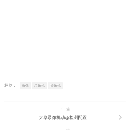
标签：
录像
录像机
摄像机
下一篇
大华录像机动态检测配置
上一篇
路由器6大上网模式：PPPoE/DHCP/静态IP/AP/桥接到
底怎么选？
您可能还喜欢...
0
0