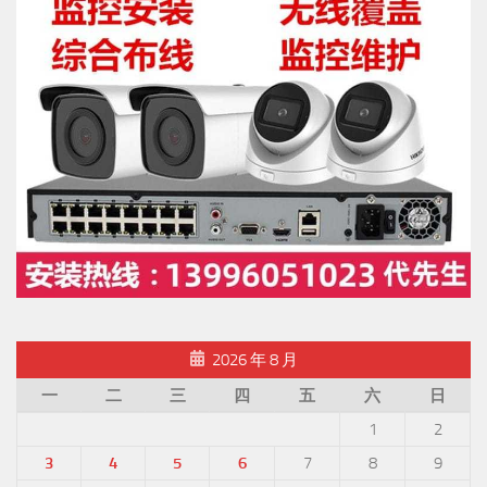
2026 年 8 月
一
二
三
四
五
六
日
1
2
3
4
5
6
7
8
9
10
11
12
13
14
15
16
17
18
19
20
21
22
23
24
25
26
27
28
29
30
31
« 7 月
交换机
NVR
公共广播
大华
TP-LINK
一卡通
安防
安防监控
安装监控
安装摄像头
安防监控系统
录像
录像机
手机监控