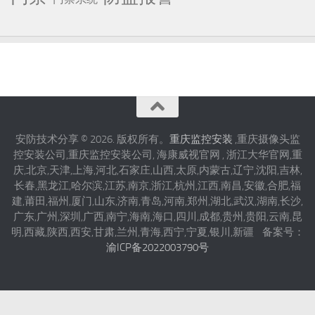
建,莆田,福州,厦门,山东,济南,青岛,河南,郑州,湖北,武汉,湖南,长沙,
广东,广州,深圳,广西,南宁,海南,海口,四川,成都,贵州,贵阳,云南,昆
明,西藏,陕西,西安,甘肃,兰州,青海,西宁,宁夏,银川,新疆 备案号：
渝ICP备2022003790号