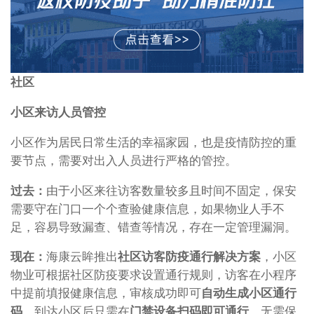
社区
小区来访人员管控
小区作为居民日常生活的幸福家园，也是疫情防控的重
要节点，需要对出入人员进行严格的管控。
过去：
由于小区来往访客数量较多且时间不固定，保安
需要守在门口一个个查验健康信息，如果物业人手不
足，容易导致漏查、错查等情况，存在一定管理漏洞。
现在：
海康云眸推出
社区访客防疫通行解决方案
，小区
物业可根据社区防疫要求设置通行规则，访客在小程序
中提前填报健康信息，审核成功即可
自动生成小区通行
码
。到达小区后只需在
门禁设备扫码即可通行
，无需保