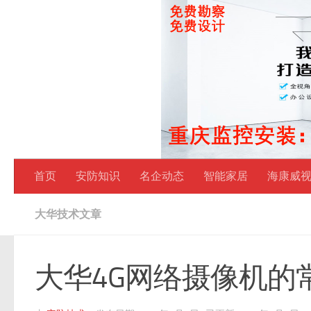
跳至内容
首页
安防知识
名企动态
智能家居
海康威
大华技术文章
大华4G网络摄像机的