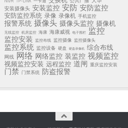
交换机
NVR
公共广播
大华
TP-LINK
一卡通
安防
安防监控
安装监控
安装摄像头
安防监控系统
录像
录像机
手机监控
摄像头
报警系统
摄像头监控
摄像机
监控
海康威视
海康
无线监控
机房监控
电子围栏
监控安装
监控摄像
监控摄像头
监控布线
监控系统
综合布线
监控设备
硬盘
硬盘录像机
网络
视频监控
网络监控
装监控
网线
道闸
视频监控安装
远程监控
重庆监控安装
门禁
防盗报警
门禁系统