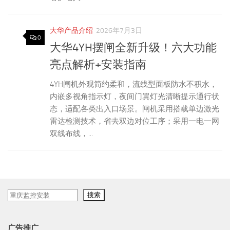
大华产品介绍
2026年7月3日
0
大华4YH摆闸全新升级！六大功能
亮点解析+安装指南
4YH闸机外观简约柔和，流线型面板防水不积水，
内嵌多视角指示灯，夜间门翼灯光清晰提示通行状
态，适配各类出入口场景。闸机采用搭载单边激光
雷达检测技术，省去双边对位工序；采用一电一网
双线布线，...
搜
搜索
索
广告推广