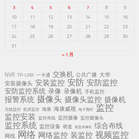
3
4
5
6
7
8
9
10
11
12
13
14
15
16
17
18
19
20
21
22
23
24
25
26
27
28
29
30
31
« 7 月
交换机
NVR
公共广播
大华
TP-LINK
一卡通
安防
安防监控
安装监控
安装摄像头
安防监控系统
录像
录像机
手机监控
摄像头
报警系统
摄像头监控
摄像机
监控
海康威视
海康
无线监控
机房监控
电子围栏
监控安装
监控摄像
监控摄像头
监控布线
监控系统
综合布线
监控设备
硬盘
硬盘录像机
网络
视频监控
网络监控
装监控
网线