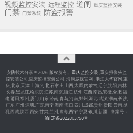
道闸
视频监控安装
远程监控
重庆监控安装
门禁
防盗报警
门禁系统
安防技术分享 © 2026. 版权所有。
重庆监控安装
,重庆摄像头监
控安装公司,重庆监控安装公司, 海康威视官网 , 浙江大华官网,重
庆,北京,天津,上海,河北,石家庄,山西,太原,内蒙古,辽宁,沈阳,吉林,
长春,黑龙江,哈尔滨,江苏,南京,浙江,杭州,江西,南昌,安徽,合肥,福
建,莆田,福州,厦门,山东,济南,青岛,河南,郑州,湖北,武汉,湖南,长沙,
广东,广州,深圳,广西,南宁,海南,海口,四川,成都,贵州,贵阳,云南,昆
明,西藏,陕西,西安,甘肃,兰州,青海,西宁,宁夏,银川,新疆 备案号：
渝ICP备2022003790号