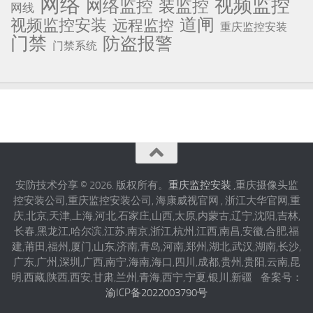
网络
视频监控
网络监控
装监控
网线
道闸
视频监控安装
远程监控
重庆监控安装
门禁
防盗报警
门禁系统
安防技术分享 © 2026. 版权所有。
重庆监控安装
,重庆摄像头监
控安装公司,重庆监控安装公司, 海康威视官网 , 浙江大华官网,重
庆,北京,天津,上海,河北,石家庄,山西,太原,内蒙古,辽宁,沈阳,吉林,
长春,黑龙江,哈尔滨,江苏,南京,浙江,杭州,江西,南昌,安徽,合肥,福
建,莆田,福州,厦门,山东,济南,青岛,河南,郑州,湖北,武汉,湖南,长沙,
广东,广州,深圳,广西,南宁,海南,海口,四川,成都,贵州,贵阳,云南,昆
明,西藏,陕西,西安,甘肃,兰州,青海,西宁,宁夏,银川,新疆 备案号：
渝ICP备2022003790号