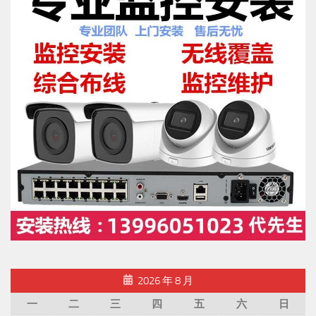
2026 年 8 月
一
二
三
四
五
六
日