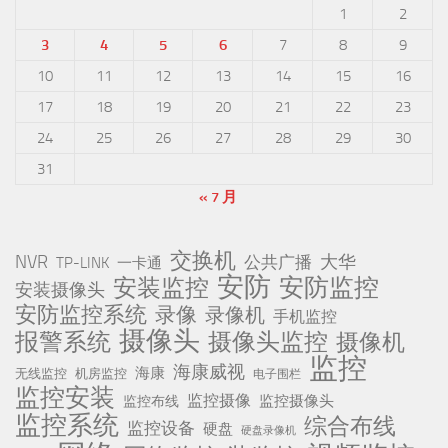
1
2
3
4
5
6
7
8
9
10
11
12
13
14
15
16
17
18
19
20
21
22
23
24
25
26
27
28
29
30
31
« 7 月
交换机
NVR
公共广播
大华
TP-LINK
一卡通
安防
安防监控
安装监控
安装摄像头
安防监控系统
录像
录像机
手机监控
摄像头
报警系统
摄像头监控
摄像机
监控
海康威视
海康
无线监控
机房监控
电子围栏
监控安装
监控摄像
监控摄像头
监控布线
监控系统
综合布线
监控设备
硬盘
硬盘录像机