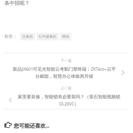
条中招呢？
标签：
交换机
红外摄像机
网线
下一篇
新品|iX601可见光智能云考勤门禁终端：ZKTeco+云平
台赋能，智慧办公体验再升级
上一篇
家里要装修，智能锁有必要装吗？（萤石智能视频锁
DL20VC）
您可能还喜欢...