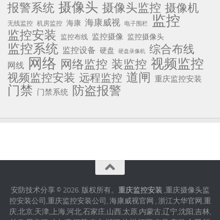
摄像头
报警系统
摄像头监控
摄像机
监控
海康威视
海康
无线监控
机房监控
电子围栏
监控安装
监控摄像
监控摄像头
监控布线
监控系统
综合布线
监控设备
硬盘
硬盘录像机
网络
视频监控
网络监控
装监控
网线
道闸
视频监控安装
远程监控
重庆监控安装
门禁
防盗报警
门禁系统
安防技术分享 © 2026. 版权所有。
重庆监控安装
,重庆摄像头监
控安装公司,重庆监控安装公司, 海康威视官网 , 浙江大华官网,重
庆,北京,天津,上海,河北,石家庄,山西,太原,内蒙古,辽宁,沈阳,吉林,