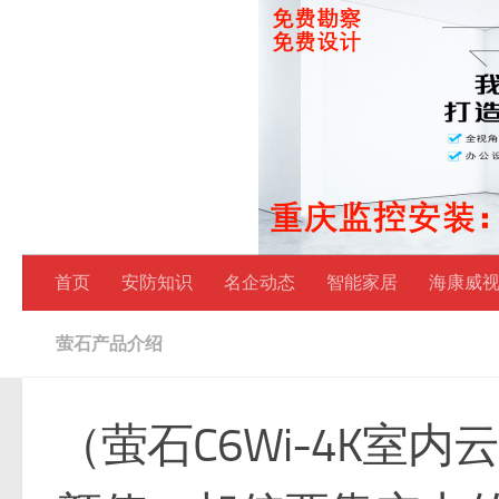
跳至内容
首页
安防知识
名企动态
智能家居
海康威
萤石产品介绍
（萤石C6Wi-4K室