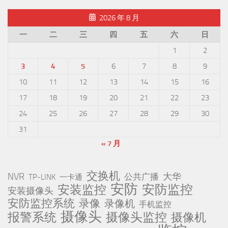
2026 年 8 月
一
二
三
四
五
六
日
1
2
3
4
5
6
7
8
9
10
11
12
13
14
15
16
17
18
19
20
21
22
23
24
25
26
27
28
29
30
31
« 7 月
交换机
NVR
公共广播
大华
TP-LINK
一卡通
安防
安防监控
安装监控
安装摄像头
安防监控系统
录像
录像机
手机监控
摄像头
报警系统
摄像头监控
摄像机