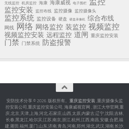
监控
海康威视
海康
无线监控
机房监控
电子围栏
监控安装
监控摄像
监控摄像头
监控布线
监控系统
综合布线
监控设备
硬盘
硬盘录像机
网络
视频监控
网络监控
装监控
网线
道闸
视频监控安装
远程监控
重庆监控安装
门禁
防盗报警
门禁系统
安防技术分享 © 2026. 版权所有。
重庆监控安装
,重庆摄像头监
控安装公司,重庆监控安装公司, 海康威视官网 , 浙江大华官网,重
庆,北京,天津,上海,河北,石家庄,山西,太原,内蒙古,辽宁,沈阳,吉林,
长春,黑龙江,哈尔滨,江苏,南京,浙江,杭州,江西,南昌,安徽,合肥,福
建,莆田,福州,厦门,山东,济南,青岛,河南,郑州,湖北,武汉,湖南,长沙,