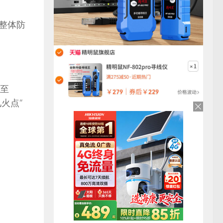
整体防
至
火点”