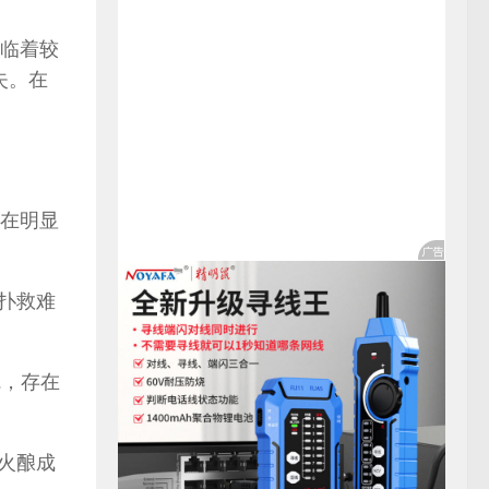
临着较
失。在
。
在明显
扑救难
觉，存在
火酿成