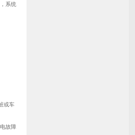
，系统
桩或车
电故障