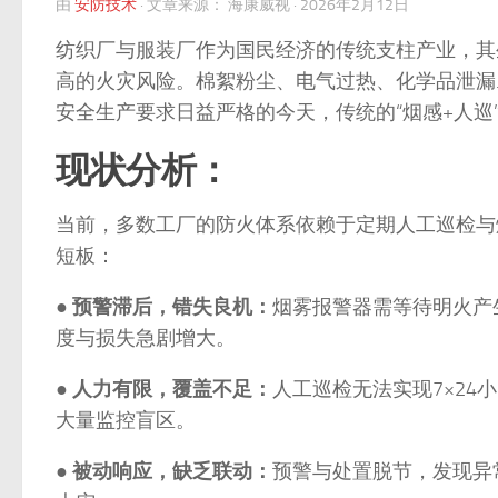
由
安防技术
·
文章来源：
海康威视
·
2026年2月12日
纺织厂与服装厂作为国民经济的传统支柱产业，其
高的火灾风险。棉絮粉尘、电气过热、化学品泄漏
安全生产要求日益严格的今天，传统的“烟感+人
现状分析：
当前，多数工厂的防火体系依赖于定期人工巡检与
短板：
●
预警滞后，错失良机：
烟雾报警器需等待明火产
度与损失急剧增大。
●
人力有限，覆盖不足：
人工巡检无法实现7×2
大量监控盲区。
●
被动响应，缺乏联动：
预警与处置脱节，发现异