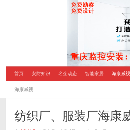
跳至内容
首页
安防知识
名企动态
智能家居
海康威
海康威视
纺织厂、服装厂海康